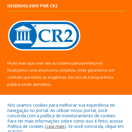
DESENVOLVIDO POR CR2
Muito mais que
criar site
ou
sistema para prefeituras
!
Realizamos uma
assessoria
completa, onde garantimos em
contrato que todas as exigências das
leis de transparência
pública
serão atendidas.
Conheça o
PNTP
e o
Radar da Transparência Pública
Nós usamos cookies para melhorar sua experiência de
navegação no portal. Ao utilizar nosso portal, você
concorda com a política de monitoramento de cookies.
Para ter mais informações sobre como isso é feito, acesse
Política de cookies (
Leia mais
). Se você concorda, clique em
Todos os direitos reservados a Câmara Municipal de Uruará.
ACEITO.