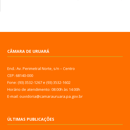
CÂMARA DE URUARÁ
End.: Av. Perimetral Norte, s/n – Centro
CEP: 68140-000
Fone: (93) 3532-1267 e (93) 3532-1602
Horário de atendimento: 08:00h às 14:00h
E-mail: ouvidoria@camarauruara.pa.gov.br
ÚLTIMAS PUBLICAÇÕES