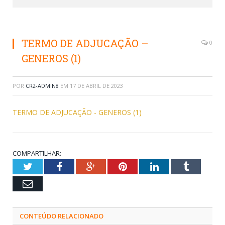
TERMO DE ADJUCAÇÃO –
0
GENEROS (1)
POR
CR2-ADMIN8
EM
17 DE ABRIL DE 2023
TERMO DE ADJUCAÇÃO - GENEROS (1)
COMPARTILHAR:
Twitter
Facebook
Google+
Pinterest
LinkedIn
Tumblr
Email
CONTEÚDO RELACIONADO