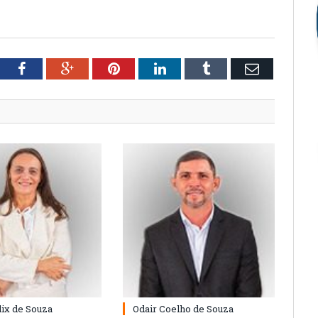
tter
Facebook
Google+
Pinterest
LinkedIn
Tumblr
Email
lix de Souza
Odair Coelho de Souza