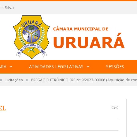
is Silva
ARA
ATIVIDADES LEGISLATIVAS
SESSÕES
»
»
Licitações
PREGÃO ELETRÔNICO SRP Nº 9/2023-00006 (Aquisição de com
EL
0