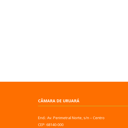
CÂMARA DE URUARÁ
End.: Av. Perimetral Norte, s/n – Centro
CEP: 68140-000