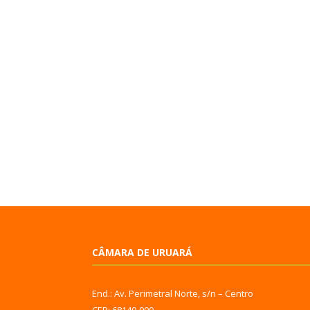
CÂMARA DE URUARÁ
End.: Av. Perimetral Norte, s/n – Centro