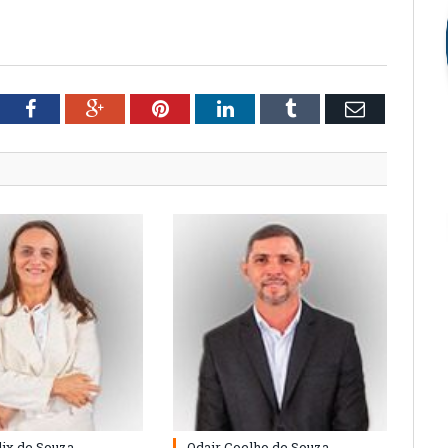
tter
Facebook
Google+
Pinterest
LinkedIn
Tumblr
Email
lix de Souza
Odair Coelho de Souza