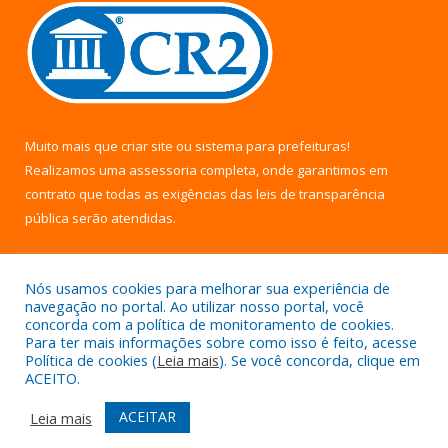
Muito mais que
criar site
ou
sistema para prefeituras
!
Realizamos uma
assessoria
completa, onde garantimos em
contrato que todas as exigências das
leis de transparência
pública
serão atendidas.
Conheça o
PNTP
e o
Radar da Transparência Pública
Nós usamos cookies para melhorar sua experiência de
navegação no portal. Ao utilizar nosso portal, você
concorda com a política de monitoramento de cookies.
Para ter mais informações sobre como isso é feito, acesse
Política de cookies (
Leia mais
). Se você concorda, clique em
Todos os direitos reservados a Câmara Municipal de Uruará.
ACEITO.
Mapa do Site
Acessar Área Administrativa
ACEITAR
Leia mais
Acessar Webmail