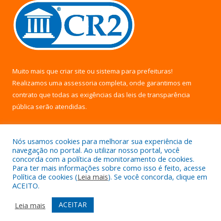
Muito mais que
criar site
ou
sistema para prefeituras
!
Realizamos uma
assessoria
completa, onde garantimos em
contrato que todas as exigências das
leis de transparência
pública
serão atendidas.
Conheça o
PNTP
e o
Radar da Transparência Pública
Nós usamos cookies para melhorar sua experiência de
navegação no portal. Ao utilizar nosso portal, você
concorda com a política de monitoramento de cookies.
Para ter mais informações sobre como isso é feito, acesse
Política de cookies (
Leia mais
). Se você concorda, clique em
Todos os direitos reservados a Câmara Municipal de Uruará.
ACEITO.
Mapa do Site
Acessar Área Administrativa
ACEITAR
Leia mais
Acessar Webmail