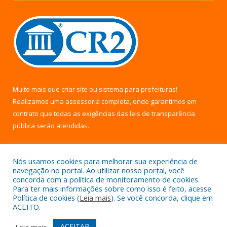
Muito mais que
criar site
ou
sistema para prefeituras
!
Realizamos uma
assessoria
completa, onde garantimos em
contrato que todas as exigências das
leis de transparência
pública
serão atendidas.
Conheça o
PNTP
e o
Radar da Transparência Pública
Nós usamos cookies para melhorar sua experiência de
navegação no portal. Ao utilizar nosso portal, você
concorda com a política de monitoramento de cookies.
Para ter mais informações sobre como isso é feito, acesse
Política de cookies (
Leia mais
). Se você concorda, clique em
Todos os direitos reservados a Câmara Municipal de Uruará.
ACEITO.
Mapa do Site
Acessar Área Administrativa
ACEITAR
Leia mais