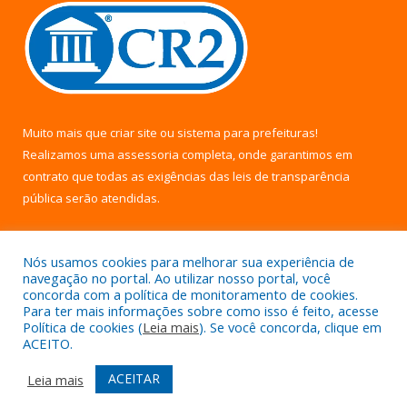
Muito mais que
criar site
ou
sistema para prefeituras
!
Realizamos uma
assessoria
completa, onde garantimos em
contrato que todas as exigências das
leis de transparência
pública
serão atendidas.
Conheça o
PNTP
e o
Radar da Transparência Pública
Nós usamos cookies para melhorar sua experiência de
navegação no portal. Ao utilizar nosso portal, você
concorda com a política de monitoramento de cookies.
Para ter mais informações sobre como isso é feito, acesse
Política de cookies (
Leia mais
). Se você concorda, clique em
Todos os direitos reservados a Câmara Municipal de Uruará.
ACEITO.
Mapa do Site
Acessar Área Administrativa
ACEITAR
Leia mais
Acessar Webmail