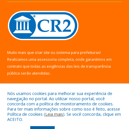
Muito mais que
criar site
ou
sistema para prefeituras
!
Realizamos uma
assessoria
completa, onde garantimos em
contrato que todas as exigências das
leis de transparência
pública
serão atendidas.
Conheça o
PNTP
e o
Radar da Transparência Pública
Nós usamos cookies para melhorar sua experiência de
navegação no portal. Ao utilizar nosso portal, você
concorda com a política de monitoramento de cookies.
Para ter mais informações sobre como isso é feito, acesse
Política de cookies (
Leia mais
). Se você concorda, clique em
Todos os direitos reservados a Câmara Municipal de Uruará.
ACEITO.