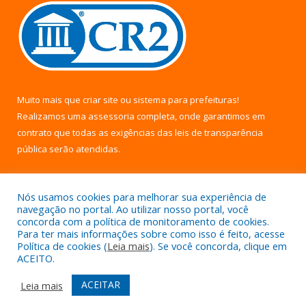
Muito mais que
criar site
ou
sistema para prefeituras
!
Realizamos uma
assessoria
completa, onde garantimos em
contrato que todas as exigências das
leis de transparência
pública
serão atendidas.
Conheça o
PNTP
e o
Radar da Transparência Pública
Nós usamos cookies para melhorar sua experiência de
navegação no portal. Ao utilizar nosso portal, você
concorda com a política de monitoramento de cookies.
Para ter mais informações sobre como isso é feito, acesse
Política de cookies (
Leia mais
). Se você concorda, clique em
Todos os direitos reservados a Câmara Municipal de Uruará.
ACEITO.
Mapa do Site
Acessar Área Administrativa
ACEITAR
Leia mais
Acessar Webmail