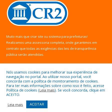
Muito mais que
criar site
ou
sistema para prefeituras
!
Realizamos uma
assessoria
completa, onde garantimos em
contrato que todas as exigências das
leis de transparência
pública
serão atendidas.
Conheça o
PNTP
e o
Radar da Transparência Pública
Nós usamos cookies para melhorar sua experiência de
navegação no portal. Ao utilizar nosso portal, você
concorda com a política de monitoramento de cookies.
Para ter mais informações sobre como isso é feito, acesse
Política de cookies (
Leia mais
). Se você concorda, clique em
Todos os direitos reservados a Câmara Municipal de Uruará.
ACEITO.
Mapa do Site
Acessar Área Administrativa
ACEITAR
Leia mais
Acessar Webmail