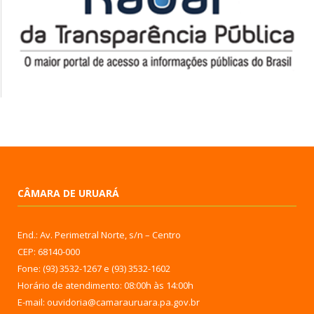
CÂMARA DE URUARÁ
End.: Av. Perimetral Norte, s/n – Centro
CEP: 68140-000
Fone: (93) 3532-1267 e (93) 3532-1602
Horário de atendimento: 08:00h às 14:00h
E-mail: ouvidoria@camarauruara.pa.gov.br