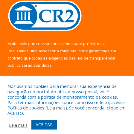
Muito mais que
criar site
ou
sistema para prefeituras
!
Realizamos uma
assessoria
completa, onde garantimos em
contrato que todas as exigências das
leis de transparência
pública
serão atendidas.
Conheça o
PNTP
e o
Radar da Transparência Pública
Nós usamos cookies para melhorar sua experiência de
navegação no portal. Ao utilizar nosso portal, você
concorda com a política de monitoramento de cookies.
Para ter mais informações sobre como isso é feito, acesse
Política de cookies (
Leia mais
). Se você concorda, clique em
Todos os direitos reservados a Câmara Municipal de Uruará.
ACEITO.
Mapa do Site
Acessar Área Administrativa
ACEITAR
Leia mais
Acessar Webmail