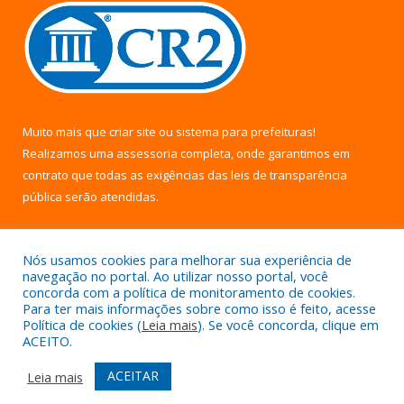
Muito mais que
criar site
ou
sistema para prefeituras
!
Realizamos uma
assessoria
completa, onde garantimos em
contrato que todas as exigências das
leis de transparência
pública
serão atendidas.
Conheça o
PNTP
e o
Radar da Transparência Pública
Nós usamos cookies para melhorar sua experiência de
navegação no portal. Ao utilizar nosso portal, você
concorda com a política de monitoramento de cookies.
Para ter mais informações sobre como isso é feito, acesse
Política de cookies (
Leia mais
). Se você concorda, clique em
Todos os direitos reservados a Câmara Municipal de Uruará.
ACEITO.
Mapa do Site
Acessar Área Administrativa
ACEITAR
Leia mais
Acessar Webmail