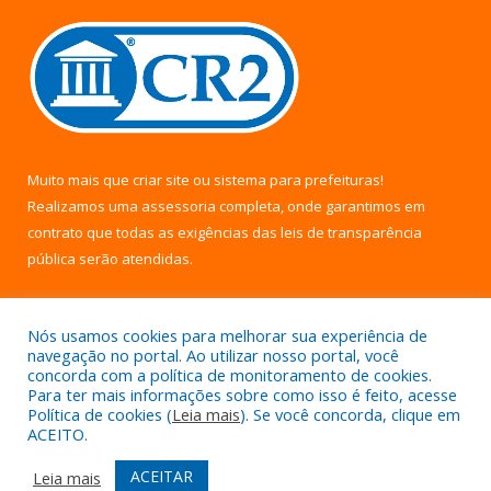
Muito mais que
criar site
ou
sistema para prefeituras
!
Realizamos uma
assessoria
completa, onde garantimos em
contrato que todas as exigências das
leis de transparência
pública
serão atendidas.
Conheça o
PNTP
e o
Radar da Transparência Pública
Nós usamos cookies para melhorar sua experiência de
navegação no portal. Ao utilizar nosso portal, você
concorda com a política de monitoramento de cookies.
Para ter mais informações sobre como isso é feito, acesse
Política de cookies (
Leia mais
). Se você concorda, clique em
Todos os direitos reservados a Câmara Municipal de Uruará.
ACEITO.
Mapa do Site
Acessar Área Administrativa
ACEITAR
Leia mais