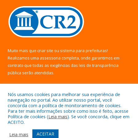
Muito mais que
criar site
ou
sistema para prefeituras
!
Realizamos uma
assessoria
completa, onde garantimos em
contrato que todas as exigências das
leis de transparência
pública
serão atendidas.
Conheça o
PNTP
e o
Radar da Transparência Pública
Nós usamos cookies para melhorar sua experiência de
navegação no portal. Ao utilizar nosso portal, você
concorda com a política de monitoramento de cookies.
Para ter mais informações sobre como isso é feito, acesse
Política de cookies (
Leia mais
). Se você concorda, clique em
Todos os direitos reservados a Câmara Municipal de Uruará.
ACEITO.
Mapa do Site
Acessar Área Administrativa
ACEITAR
Leia mais