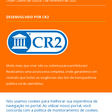
Odair Coelho de Souza
7 de fevereiro de 2025
DESENVOLVIDO POR CR2
Muito mais que
criar site
ou
sistema para prefeituras
!
Realizamos uma
assessoria
completa, onde garantimos em
contrato que todas as exigências das
leis de transparência
pública
serão atendidas.
Conheça o
PNTP
e o
Radar da Transparência Pública
Nós usamos cookies para melhorar sua experiência de
navegação no portal. Ao utilizar nosso portal, você
concorda com a política de monitoramento de cookies.