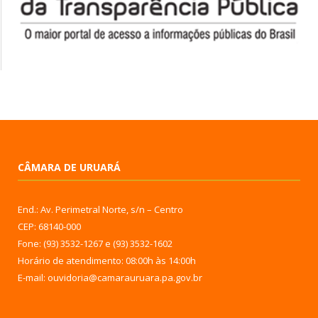
CÂMARA DE URUARÁ
End.: Av. Perimetral Norte, s/n – Centro
CEP: 68140-000
Fone: (93) 3532-1267 e (93) 3532-1602
Horário de atendimento: 08:00h às 14:00h
E-mail: ouvidoria@camarauruara.pa.gov.br