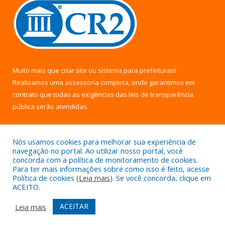
Muito mais que
criar site
ou
sistema para prefeituras
!
Realizamos uma
assessoria
completa, onde garantimos em
contrato que todas as exigências das
leis de transparência
pública
serão atendidas.
Conheça o
PNTP
e o
Radar da Transparência Pública
Nós usamos cookies para melhorar sua experiência de
navegação no portal. Ao utilizar nosso portal, você
concorda com a política de monitoramento de cookies.
Para ter mais informações sobre como isso é feito, acesse
Política de cookies (
Leia mais
). Se você concorda, clique em
Todos os direitos reservados a Câmara Municipal de Uruará.
ACEITO.
Mapa do Site
Acessar Área Administrativa
ACEITAR
Leia mais
Acessar Webmail