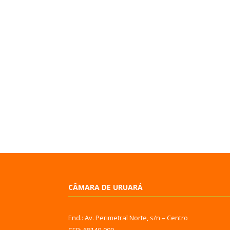
CÂMARA DE URUARÁ
End.: Av. Perimetral Norte, s/n – Centro